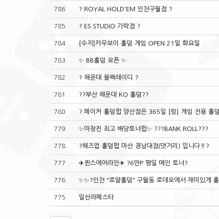
786
? ROYAL HOLD'EM 인천구월점 ?
785
? ES STUDIO 가락점 ?
784
[수지]카우보이 홀덤 게임 OPEN 21일 화요일
783
✨ BB홀덤 오픈 ✨
782
? 해운대 블랙레이디 ?
781
??부산 해운대 KO 홀덤??
780
? 페이커 홀덤펍 양산점은 365일 [링] 게임 전용 홀
779
✨마창진 최고 배당토너펍✨ ???BANK ROLL???
778
?헤즈업 홀덤펍 마산 경남대점(댓거리) 입니다‼?
777
✈퀸스에어라인✈ ?6만P 평일 메인 토너?
776
✨️✨?인천 "로얄홀덤" 구월동 로데오에서 재미있게 홀
775
일산라페스타