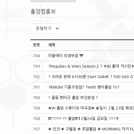
홀덤펍홍보
번호
제목
794
더블에이 의정부점
793
?Regulars & Wars Season 2 ? ⚜IN 홍대 저스틴
792
? 크라운 문래 6시30분 Start GAME ? 500.000 
791
?KMGM 기흥구청점? ?With 쩡이홀덤 TV?
790
? 중동 펜타곤 홀덤 부천본점 ?
789
✵W 홀덤 스튜디오 마곡점✵ ♛일시 :2월 23일 목요일
788
❗❗?????-?? 홀덤❗❗ ❗ 2월24일 금요일 ????❗
787
❄ 인천 ❄ 구월동 ❄ 로얄홀덤 ❄ MORNING 까지 FU