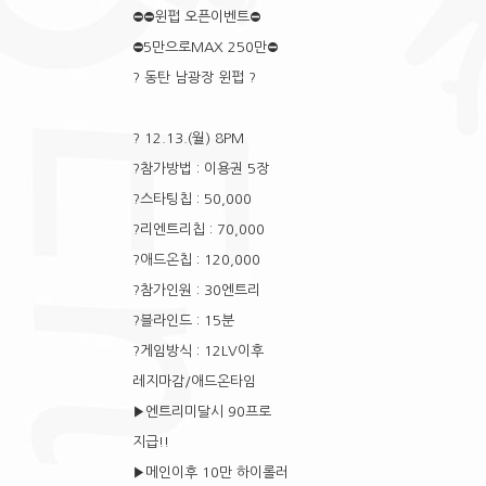
⛔⛔윈펍 오픈이벤트⛔
⛔5만으로MAX 250만⛔
? 동탄 남광장 윈펍 ?
? 12.13.(월) 8PM
?참가방법 : 이용권 5장
?스타팅칩 : 50,000
?리엔트리칩 : 70,000
?애드온칩 : 120,000
?참가인원 : 30엔트리
?블라인드 : 15분
?게임방식 : 12LV이후
레지마감/애드온타임
▶엔트리미달시 90프로
지급!!
▶메인이후 10만 하이롤러