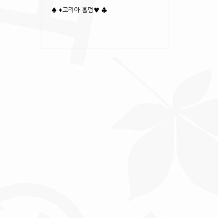
♠️ ♦️코리아 홀덤♥️ ♣️