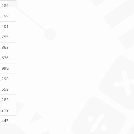
1,286
2,199
1,401
1,755
1,363
1,676
1,998
1,290
1,559
1,283
1,219
1,445