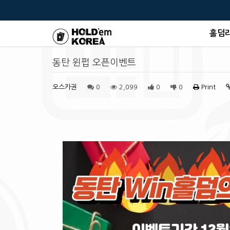
홀덤
동탄 윈펍 오픈이벤트
오스카권
0
2,099
0
0
Print