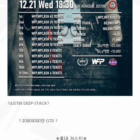
?JUSTIN DEEP-STACK?
? 2⃣0⃣0⃣0⃣만 GTD ?
⚜홍대 저스틴⚜