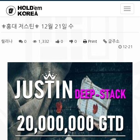
⚜홍대 저스틴⚜ 12월 21일 수
릴리나
0
1,332
0
0
Print
글주소
12-21