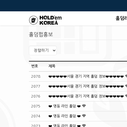
홀덤
홀덤펍홍보
번호
제목
2078
❤️❤️❤️❤️❤️서울 경기 지역 홀덤 정보❤️❤️❤️❤️❤️
2077
❤️❤️❤️❤️❤️서울 경기 지역 홀덤 정보❤️❤️❤️❤️❤️
2076
❤️❤️❤️❤️❤️서울 경기 지역 홀덤 정보❤️❤️❤️❤️❤️
2075
❤️ 명동 라인 홀덤 ❤️
2074
❤️ 명동 라인 홀덤 ❤️
2073
❤️ 명동 라인 홀덤 ❤️