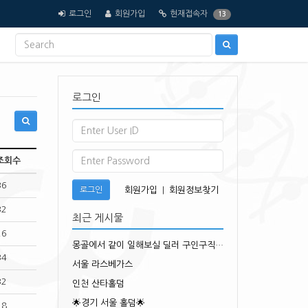
로그인
회원가입
현재접속자
13
로그인
조회수
36
로그인
회원가입
|
회원정보찾기
32
최근 게시물
26
몽골에서 같이 일해보실 딜러 구인구직…
34
서울 라스베가스
32
인천 산타홀덤
🌟경기 서울 홀덤🌟
28