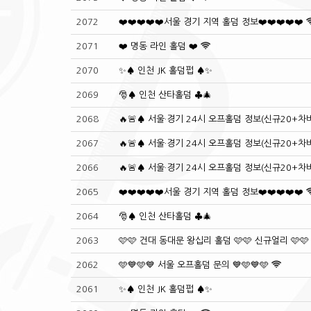
2072
❤️❤️❤️❤️❤️서울 경기 지역 홀덤 정보❤️❤️❤️❤️❤️
2071
❤️ 명동 라인 홀덤 ❤️
2070
✨♠️ 인천 JK 홀덤펍 ♠️✨
2069
🎅♠️ 인천 산타홀덤 ♣️🎄
2068
🔥🚨♠️ 서울·경기 24시 오프홀덤 정보(신규20+차비
2067
🔥🚨♠️ 서울·경기 24시 오프홀덤 정보(신규20+차비
2066
🔥🚨♠️ 서울·경기 24시 오프홀덤 정보(신규20+차비
2065
❤️❤️❤️❤️❤️서울 경기 지역 홀덤 정보❤️❤️❤️❤️❤️
2064
🎅♠️ 인천 산타홀덤 ♣️🎄
2063
🩷🩷 건대 동대문 왕십리 홀덤 🩷🩷 신규얼리 🩷🩷
2062
🩵💙🩵💙 서울 오프홀덤 문의 💙🩵💙🩵
2061
✨♠️ 인천 JK 홀덤펍 ♠️✨