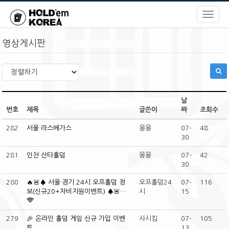
영상게시판
날
번호
제목
글쓴이
짜
조회수
282
서울 라스베가스
몽몽
07-
48
30
281
인천 산타홀덤
몽몽
07-
42
30
280
🔥🚨♠️ 서울·경기 24시 오프홀덤 정
오프홀덤24
07-
116
보(신규20+차비지원이벤트) ♠️🚨…
시
15
279
🎉 온라인 홀덤 게임 신규 가입 이벤
사시킴
07-
105
트
13