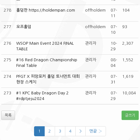
278
홀덤판 https://holdempan.com
offholdem
07-
104
11
277
오프홀덤
offholdem
07-
93
10
276
WSOP Main Event 2024 FINAL
관리자
10-
2,307
TABLE
29
275
#16 Red Dragon Championship
관리자
08-
1,552
Final Table
04
274
PFGT X 피망포커 홀덤 토너먼트 대회
관리자
07-
1,619
현장 스케치
31
273
#1 KPC Baby Dragon Day 2
관리자
07-
10,084
#rdptjeju2024
29
목록
글쓰기
1
2
3
4
>
맨끝 ›