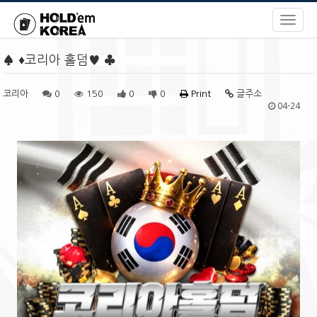
♠️ ♦️코리아 홀덤♥️ ♣️
코리아
0
150
0
0
Print
글주소
04-24