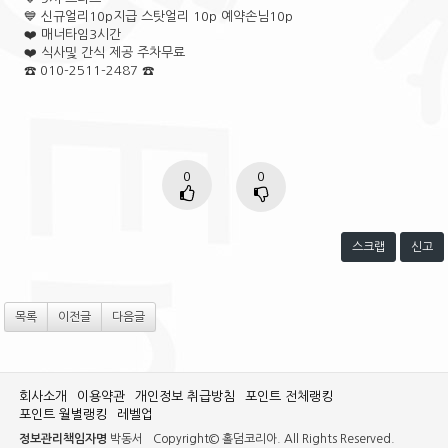
💙 신규얼리10p지급 스탓얼리 10p 예약손님10p
❤️ 매너타임3시간
❤️ 식사및 간식 제공 주차무료
☎️ 010-2511-2487 ☎️
0
0
스크랩
신고
목록
이전글
다음글
회사소개
이용약관
개인정보 취급방침
포인트 전체랭킹
포인트 월별랭킹
레벨업
정보관리책임자명
박동서
Copyright© 홀덤코리아. All Rights Reserved.