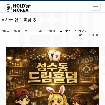
🌟서울 성수 홀덤 🌟
킹홀덤
0
138
0
0
Print
글주소
05-09