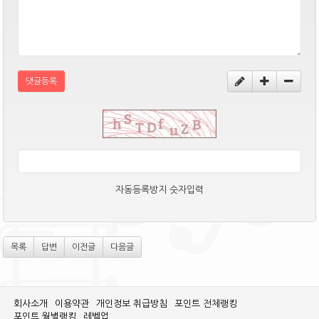
댓글등록
자동등록방지 숫자입력
목록
답변
이전글
다음글
회사소개
이용약관
개인정보 취급방침
포인트 전체랭킹
포인트 월별랭킹
레벨업