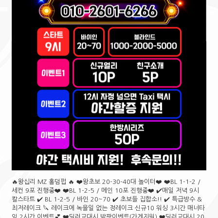
🔥왕십리 MZ 홀덤펍 🔥 ❤️왕초보 20-30-40대 놀이터❤️ ❤️BL 1-1-2 /
세컨 9포 진행중❤️ ❤️BL 1-2-5 / 메인 10포 진행중❤️ ✔️매일 저녁 9시
칼스타트 ✔️ BL 1-2-5 / 바인 20~70 ✔️ 초보들 집합소!! ✔️ 특급방수 &
최저레이크 🔪 레이크에 녹을일 없는 정레이크 신규10 워싱 3시간 매너타
임 2시간 이벤트💕 ❤️딜러교대시 밤팟이벤트(가게지원) ❤️딜러교대시 20