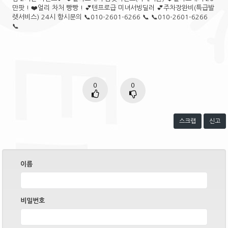
만팟 ! ❤️얼리 차처 빵빵 ! 💕텐프로급 미녀서빙딜러 💕주차장완비(특급발
렛서비스) 24시 항시문의 📞010-2601-6266 📞 📞010-2601-6266
📞
0
0
스크랩
신고
이름
비밀번호