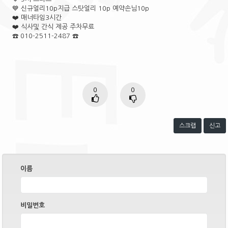
💙 신규얼리10p지급 스탓얼리 10p 예약손님10p
❤️ 매너타임3시간
❤️ 식사및 간식 제공 주차무료
☎️ 010-2511-2487 ☎️
0
0
스크랩
신고
이름
비밀번호