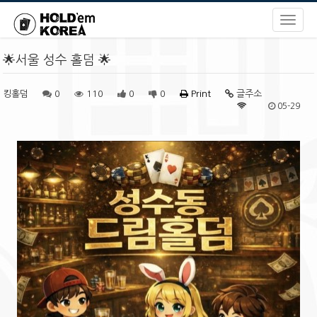
🌟서울 성수 홀덤 🌟
킹홀덤
0
110
0
0
Print
글주소
05-29