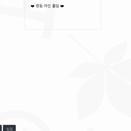
❤️ 명동 라인 홀덤 ❤️
신고