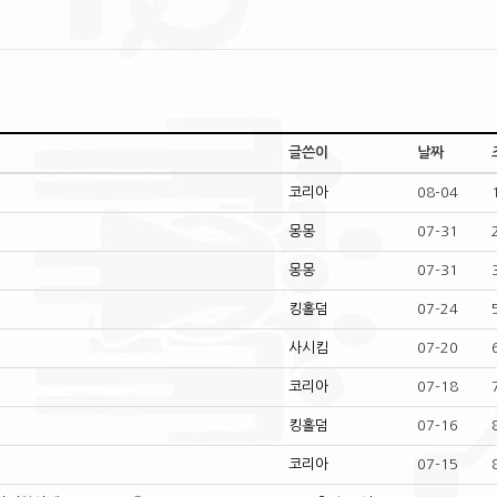
글쓴이
날짜
코리아
08-04
몽몽
07-31
몽몽
07-31
킹홀덤
07-24
사시킴
07-20
코리아
07-18
킹홀덤
07-16
코리아
07-15