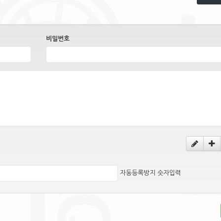
비밀번호
자동등록방지 숫자입력