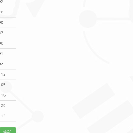
92
78
90
87
98
91
92
113
105
118
129
113
글쓰기