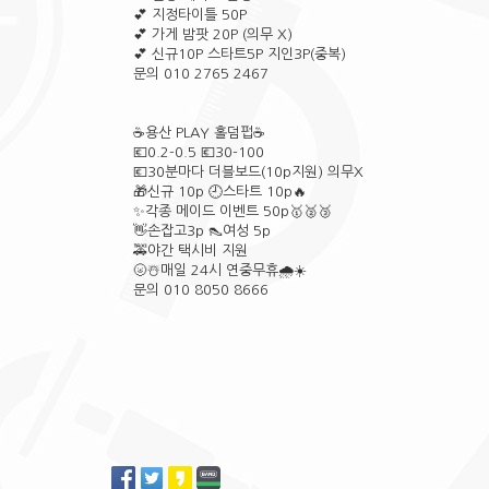
💕 지정타이틀 50P
💕 가게 밤팟 20P (의무 X)
💕 신규10P 스타트5P 지인3P(중복)
문의 010 2765 2467
☕️용산 PLAY 홀덤펍☕️
💶0.2-0.5 💶30-100
💶30분마다 더블보드(10p지원) 의무X
🎁신규 10p 🕘스타트 10p🔥
✨️각종 메이드 이벤트 50p🥇🥈🥉
👋손잡고3p 👠여성 5p
🚕야간 택시비 지원
🌝☃️매일 24시 연중무휴🌧☀️
문의 010 8050 8666