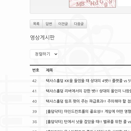
목록
답변
이전글
다음글
영상게시판
번호
제목
42
텍사스홀덤 KK을 들었을 때 상대의 4벳!! 플랫콜 vs 
41
텍사스홀덤 리버에서의 강한 벳!! 상대의 올인이 나왔
40
텍사스홀덤 림프 팟이 주는 파급효과!! 주의해야 할 
39
[홀덤닥터] 마인드컨트롤의 중요성!! 게임에 어떤 영
38
[홀덤닥터] 턴에서 넛을 잡았을 때!! 밸류를 위한 콜 